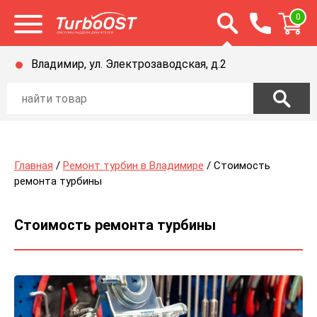
Открыть строку п
0
Открыть меню
Владимир, ул. Электрозаводская, д.2
Главная
/
Ремонт турбин в Владимире
/ Стоимость
ремонта турбины
Стоимость ремонта турбины